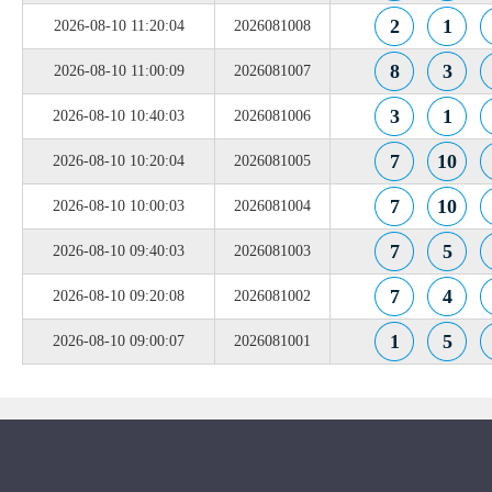
2
1
2026-08-10 11:20:04
2026081008
8
3
2026-08-10 11:00:09
2026081007
3
1
2026-08-10 10:40:03
2026081006
7
10
2026-08-10 10:20:04
2026081005
7
10
2026-08-10 10:00:03
2026081004
7
5
2026-08-10 09:40:03
2026081003
7
4
2026-08-10 09:20:08
2026081002
1
5
2026-08-10 09:00:07
2026081001