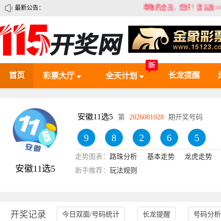
最新公告：
尊敬的会员，您好！请认准115彩票
首页
长龙提醒
彩票大厅
全天计划
安徽11选5
第
2026081028
期开奖号码
9
8
2
6
5
走势图表：
路珠分析
基本走势
龙虎走势
安徽11选5
新手推荐：
玩法规则
开奖记录
今日双面/号码统计
长龙提醒
号码分析