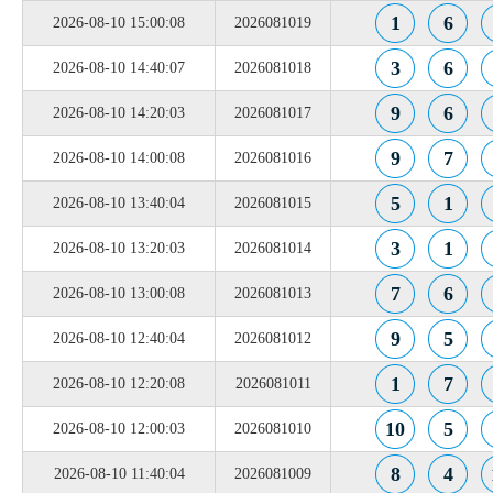
1
6
2026-08-10 15:00:08
2026081019
3
6
2026-08-10 14:40:07
2026081018
9
6
2026-08-10 14:20:03
2026081017
9
7
2026-08-10 14:00:08
2026081016
5
1
2026-08-10 13:40:04
2026081015
3
1
2026-08-10 13:20:03
2026081014
7
6
2026-08-10 13:00:08
2026081013
9
5
2026-08-10 12:40:04
2026081012
1
7
2026-08-10 12:20:08
2026081011
10
5
2026-08-10 12:00:03
2026081010
8
4
2026-08-10 11:40:04
2026081009