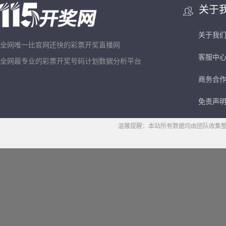
关于
关于我
全网唯一比官网还快的彩票开奖直播网
客服中
全网最专业的彩票开奖号码计划数据分析平台
商务合
免责声
温馨提醒：本站所有数据均由团队收集整