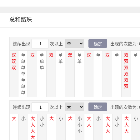
总和路珠
连续出现
次以上
出现的次数为:
单
双
单
双
单
双
单
双
单
双
单
双
单
双
单
双
单
单
单
单
双
双
单
单
双
单
双
单
双
单
双
单
连续出现
次以上
出现的次数为:
小
大
小
大
小
大
小
大
小
大
小
大
小
大
小
大
小
小
大
大
小
大
大
小
大
大
大