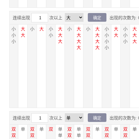
连续出现
次以上
出现的次数为:
大
小
大
小
大
小
大
小
大
小
大
小
大
小
大
小
大
小
大
大
大
小
大
小
大
小
大
大
大
小
小
大
大
大
小
连续出现
次以上
出现的次数为:
单
双
单
双
单
双
单
双
单
双
单
双
单
双
单
双
双
单
双
单
双
双
双