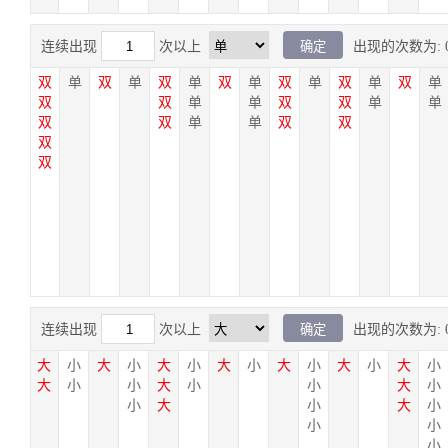
连续出现
次以上
出现的次数为:
单
双
单
双
单
双
单
双
单
双
单
双
单
双
单
双
双
单
单
双
双
单
单
双
双
单
单
双
双
双
双
连续出现
次以上
出现的次数为:
小
大
小
大
小
大
小
大
小
大
小
大
小
大
小
大
小
小
大
小
小
大
小
小
大
小
大
小
小
小
小