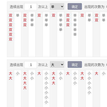
连续出现
次以上
出现的次数为:
单
双
单
双
单
双
单
双
单
双
单
双
单
双
单
单
双
双
单
单
单
双
单
单
双
单
单
双
双
单
单
单
双
单
双
单
单
双
单
双
连续出现
次以上
出现的次数为:
小
大
小
大
小
大
小
大
小
大
小
大
小
大
小
大
大
小
小
大
小
小
大
小
大
小
大
小
小
大
小
小
小
小
小
小