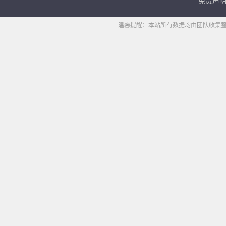
免责声
温馨提醒：本站所有数据均由团队收集整