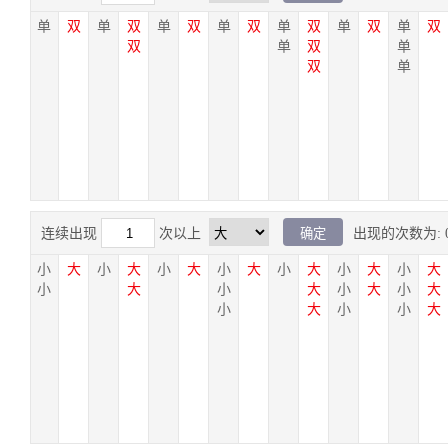
双
单
双
单
双
单
双
单
双
单
双
单
双
单
双
双
单
双
单
双
单
连续出现
次以上
出现的次数为:
大
小
大
小
大
小
大
小
大
小
大
小
大
小
大
小
大
小
大
小
大
小
大
小
大
小
小
大