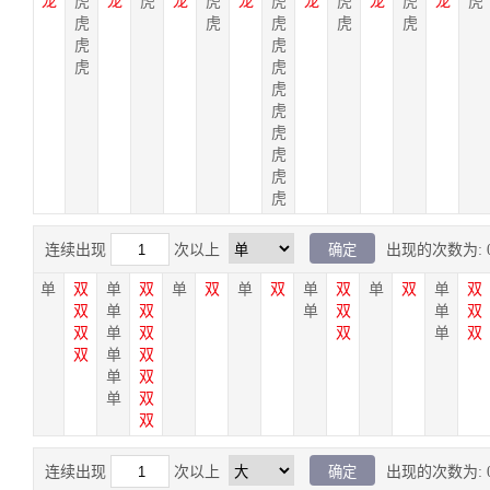
虎
龙
虎
龙
虎
龙
虎
龙
虎
龙
虎
龙
虎
龙
虎
虎
虎
虎
虎
虎
虎
虎
虎
虎
虎
虎
虎
虎
虎
虎
连续出现
次以上
出现的次数为:
双
单
双
单
双
单
双
单
双
单
双
单
双
单
双
双
单
双
单
双
单
双
双
单
双
双
单
双
双
单
双
单
双
单
双
双
连续出现
次以上
出现的次数为: