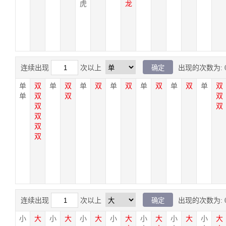
虎
龙
连续出现
次以上
出现的次数为:
双
单
双
单
双
单
双
单
双
单
双
单
双
单
双
双
单
双
双
双
双
双
双
双
双
连续出现
次以上
出现的次数为:
大
小
大
小
大
小
大
小
大
小
大
小
大
小
大