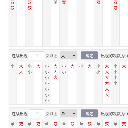
双
双
单
双
双
双
双
双
双
连续出现
次以上
出现的次数为:
大
小
大
小
大
小
大
小
大
小
大
小
大
小
大
大
大
小
小
大
小
小
大
小
大
小
大
大
小
大
小
大
小
小
大
小
大
小
连续出现
次以上
出现的次数为:
双
单
双
单
双
单
双
单
双
单
双
单
双
单
双