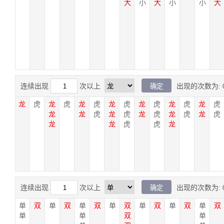
大
大
小
大
小
小
大
大
连续出现
次以上
出现的次数为:
虎
龙
虎
龙
虎
龙
虎
龙
虎
龙
虎
龙
虎
龙
虎
虎
龙
龙
虎
龙
虎
龙
虎
龙
虎
龙
虎
虎
龙
龙
虎
虎
龙
虎
连续出现
次以上
出现的次数为:
双
单
双
单
双
单
双
单
双
单
双
单
双
单
双
单
单
双
单